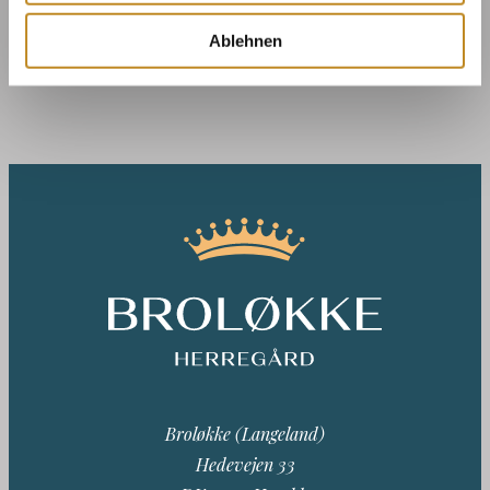
Ablehnen
Broløkke (Langeland)
Hedevejen 33