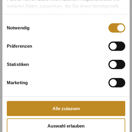
großem Respekt vor der bestehenden Baustruktur
weiteren Daten zusammen, die Sie ihnen bereitgestellt
und die sie umgebende Landschaft, wurden die
haben oder die sie im Rahmen Ihrer Nutzung der Dienste
neuen Gebäudeeinrichtungen sowie neue Garten-
gesammelt haben.
Einwilligungsauswahl
und Hofräume in diesem vornehmen historischen
Notwendig
Rahmen entwickelt und entworfen.
Präferenzen
Statistiken
Marketing
Galleri
Alle zulassen
Auswahl erlauben