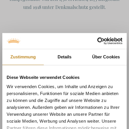
und 1918 unter Denkmalschutz gestellt.
Zustimmung
Details
Über Cookies
Renovierung
Diese Webseite verwendet Cookies
2021 wurde Gut Broløkke von einer Familie
Wir verwenden Cookies, um Inhalte und Anzeigen zu
erworben, die dem Hof neues Leben einhauchen
personalisieren, Funktionen für soziale Medien anbieten
wollte mit dem Ziel, Dänemarks schönstes Gut zu
zu können und die Zugriffe auf unsere Website zu
gestalten. Mithilfe einiger der fähigsten Architekten
analysieren. Außerdem geben wir Informationen zu Ihrer
und Handwerker vor Ort, wurde das Gut Broløkke
Verwendung unserer Website an unsere Partner für
soziale Medien, Werbung und Analysen weiter. Unsere
wieder in einen magischen Ort verwandelt. Mit
Partner führen diese Informationen möglicherweise mit