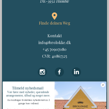
DK-5932 Humble
Finde deinen Weg
Kontakt
info@brolokke.dk
+45 70907080
CVR: 40867325
Tilmeld nyhedsmail
Vær først med nyheder, spændende
arrangementer, tilbud og meget mere.
Du modtager Broløkkes nyhedsmail ca. 2
gange hver måned.