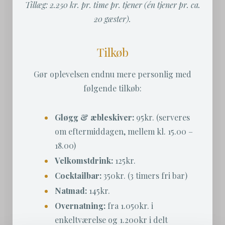
Tillæg: 2.250 kr. pr. time pr. tjener (én tjener pr. ca.
20 gæster).
Tilkøb
Gør oplevelsen endnu mere personlig med
følgende tilkøb:
Gløgg & æbleskiver:
95kr. (serveres
om eftermiddagen, mellem kl. 15.00 –
18.00)
Velkomstdrink:
125kr.
Cocktailbar:
350kr. (3 timers fri bar)
Natmad:
145kr.
Overnatning:
fra 1.050kr. i
enkeltværelse og 1.200kr i delt