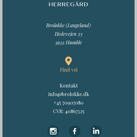
Broløkke (Langeland)
Hedevejen 33
5932 Humble
Find vej
Kontakt
info@brolokke.dk
+45 70907080
CVR: 40867325