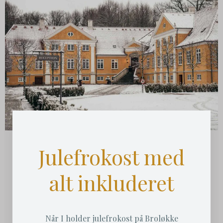
Julefrokost med
alt inkluderet
Når I holder julefrokost på Broløkke