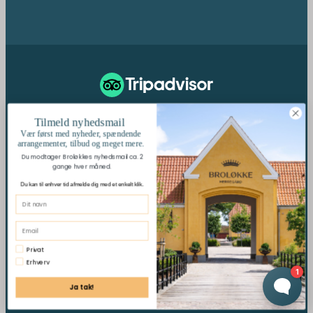
187 Anmeldelser
Tilmeld nyhedsmail
Vær først med nyheder, spændende
arrangementer, tilbud og meget mere.
Du modtager Broløkkes nyhedsmail ca. 2
gange hver måned.
Se Fødevarestyrelsens
kontrolrapporter
Du kan til enhver tid afmelde dig med et enkelt klik.
© 2026 Broløkke Herregård
Privat
Privatliv
Cookies
Sitemap
Erhverv
Ja tak!