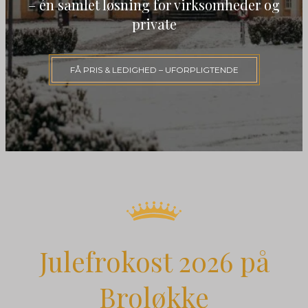
– én samlet løsning for virksomheder og
private
FÅ PRIS & LEDIGHED – UFORPLIGTENDE
Julefrokost 2026 på
Broløkke