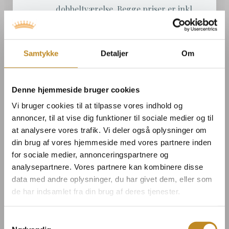
dobbeltværelse. Begge priser er inkl.
morgenmad
Spa:
375kr. for 3-timers spaadgang,
som kan bruges på ankomstdagen eller
Samtykke
Detaljer
Om
afrejsedagen, hvis I ønsker at overnatte
Denne hjemmeside bruger cookies
FÅ PRIS & LEDIGHED – UFORPLIGTENDE
Vi bruger cookies til at tilpasse vores indhold og
annoncer, til at vise dig funktioner til sociale medier og til
at analysere vores trafik. Vi deler også oplysninger om
din brug af vores hjemmeside med vores partnere inden
for sociale medier, annonceringspartnere og
analysepartnere. Vores partnere kan kombinere disse
data med andre oplysninger, du har givet dem, eller som
Få pris og ledighed på jeres
de har indsamlet fra din brug af deres tjenester.
julefrokost
Samtykkevalg
Sådan foregår det: