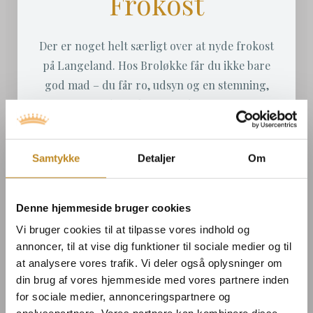
Frokost
Der er noget helt særligt over at nyde frokost
på Langeland. Hos Broløkke får du ikke bare
god mad – du får ro, udsyn og en stemning,
der følger årstiden.
På menuen finder du klassiske
Samtykke
Detaljer
Om
smørrebrødsfavoritter med et Broløkke-præg:
pankopaneret rødspættefilet med remoulade,
citronperler og dild, rødbedelaks, stjerneskud
Denne hjemmeside bruger cookies
og meget mere – alt sammen lavet med
Vi bruger cookies til at tilpasse vores indhold og
omtanke og kærlighed til råvarerne.
annoncer, til at vise dig funktioner til sociale medier og til
at analysere vores trafik. Vi deler også oplysninger om
din brug af vores hjemmeside med vores partnere inden
Vi glæder os til at byde dig velkommen til en
for sociale medier, annonceringspartnere og
frokost, du vil huske – med smag, ro og udsigt