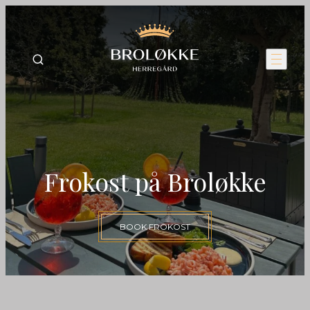
Frokost på Broløkke
BOOK FROKOST