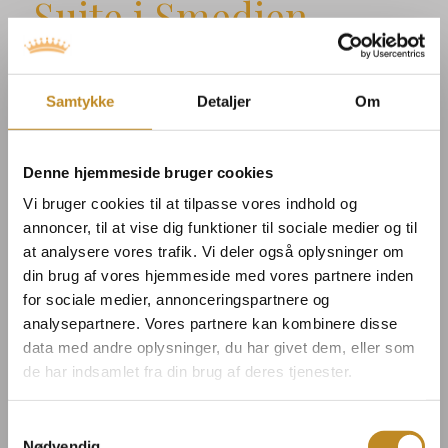
Suite i Smedjen
Den gamle Smedje er har været gennem
totalrenovering og står helt færdigrenoveret i 2023,
Samtykke
Detaljer
Om
med 8 moderne og stilrene suiter, som er udstyret
egen terrasse, opholdsrum med sofa og spisebord,
Denne hjemmeside bruger cookies
B&O fjernsyn, snedker køkken, badeværelse og op
Vi bruger cookies til at tilpasse vores indhold og
til 4 sengepladser.
annoncer, til at vise dig funktioner til sociale medier og til
at analysere vores trafik. Vi deler også oplysninger om
Størrelse:
110 m
2
din brug af vores hjemmeside med vores partnere inden
Antal pers.:
4
for sociale medier, annonceringspartnere og
analysepartnere. Vores partnere kan kombinere disse
data med andre oplysninger, du har givet dem, eller som
LÆS MERE
de har indsamlet fra din brug af deres tjenester.
Samtykkevalg
Nødvendig