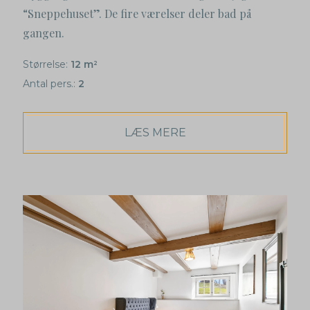
“Sneppehuset”. De fire værelser deler bad på
gangen.
Størrelse:
12 m
2
Antal pers.:
2
LÆS MERE