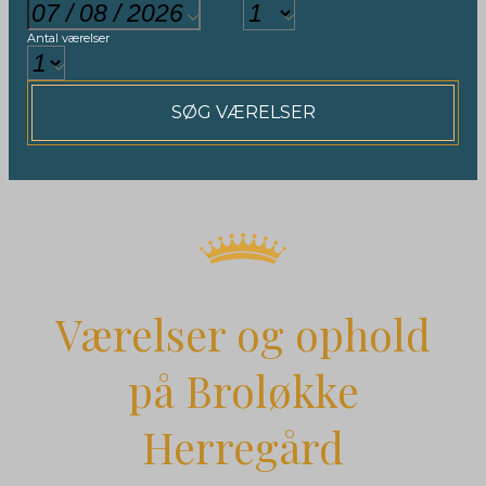
Antal værelser
SØG VÆRELSER
Værelser og ophold
på Broløkke
Herregård