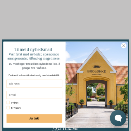
Tilmeld nyhedsmail
Vær først med nyheder, spændende
arrangementer, tilbud og meget mere.
Du modtager Broløkkes nyhedsmail ca. 2
gange hver måned.
Du kan til enhver tid afmelde dig med et enkelt klik.
Privat
Erhverv
Broløkke (Langeland)
Ja tak!
Hedevejen 33
5932 Humble