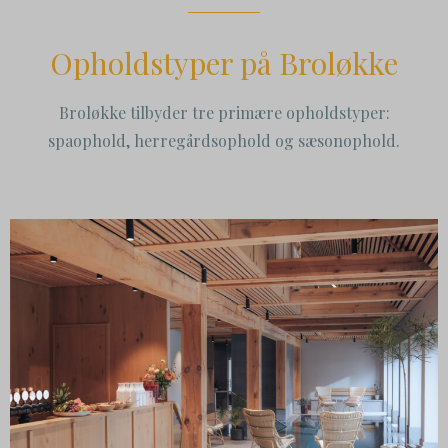
Opholdstyper på Broløkke
Broløkke tilbyder tre primære opholdstyper:
spaophold, herregårdsophold og sæsonophold.