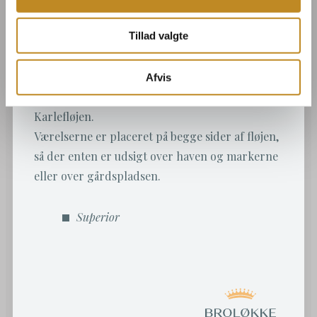
Tillad valgte
Værelserne er placeret i stueetagen i en af de
nyrenoverede sidebygninger. Den del af
Afvis
Broløkke Herregård vi kalder Kviestalden og
Karlefløjen.
Værelserne er placeret på begge sider af fløjen,
så der enten er udsigt over haven og markerne
eller over gårdspladsen.
Superior