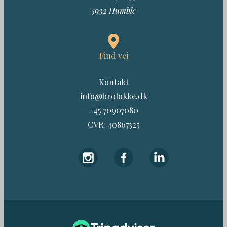
5932 Humble
Find vej
Kontakt
info@brolokke.dk
+45 70907080
CVR: 40867325