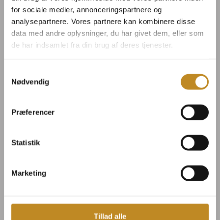
vores
Suiter i Smedjen
.
for sociale medier, annonceringspartnere og
analysepartnere. Vores partnere kan kombinere disse
data med andre oplysninger, du har givet dem, eller som
de har indsamlet fra din brug af deres tjenester.
BOOK VÆRELSE
Samtykkevalg
Nødvendig
Præferencer
Statistik
Marketing
Værelsets
placering
Tillad alle