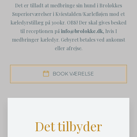
Det er tilladt at medbringe sin hund i Broløkkes
Superiorværelser i Kviestalden/Karlefløjen mod et
kæledyrstillæg på 300kr. OBS! Der skal gives besked
til receptionen på
info@brolokke.dk
, hvis I
medbringer kæledyr. Gebyret betales ved ankomst
eller afrejse.
BOOK VÆRELSE
Det tilbyder