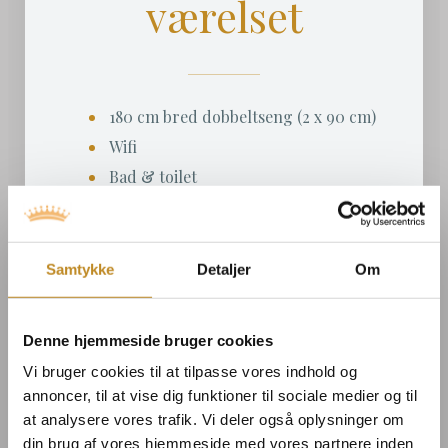
værelset
180 cm bred dobbeltseng (2 x 90 cm)
Wifi
Bad & toilet
Shampoo, body wash & hand wash
Hårtørrer
Håndklæder
Samtykke
Detaljer
Om
Røgfrit værelse
Denne hjemmeside bruger cookies
Vi appelerer til at opleve Broløkke og den
Vi bruger cookies til at tilpasse vores indhold og
langelandske natur under jeres besøg og
annoncer, til at vise dig funktioner til sociale medier og til
derfor er der ikke fjernsyn på værelset. Hvis I
at analysere vores trafik. Vi deler også oplysninger om
ønsker dette, så anbefaler vi at I vælger en af
din brug af vores hjemmeside med vores partnere inden