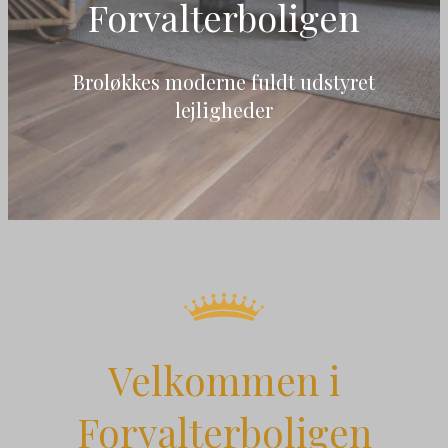
Forvalterboligen
Broløkkes moderne fuldt udstyret
lejligheder
Velkommen i
Forvalterboligen