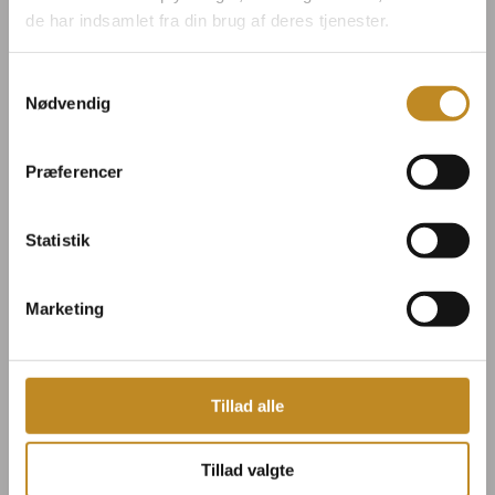
de har indsamlet fra din brug af deres tjenester.
Det tilbyder
Samtykkevalg
Nødvendig
lejligheden
Præferencer
2 til 3 separate værelser
Statistik
180 cm seng + 2 enkeltsenge i 90 cm x
200 cm
Marketing
Fuldt udstyret køkken
Privat terrasse
Wifi
Tillad alle
2 x Bad & toilet
Shampoo, body wash & hand wash
Tillad valgte