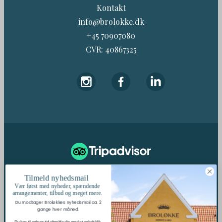
Kontakt
info@brolokke.dk
+45 70907080
CVR: 40867325
187 Anmeldelser
Tilmeld nyhedsmail
Vær først med nyheder, spændende
arrangementer, tilbud og meget mere.
Du modtager Broløkkes nyhedsmail ca. 2
gange hver måned.
Se Fødevarestyrelsens
kontrolrapporter
Du kan til enhver tid afmelde dig med et enkelt klik.