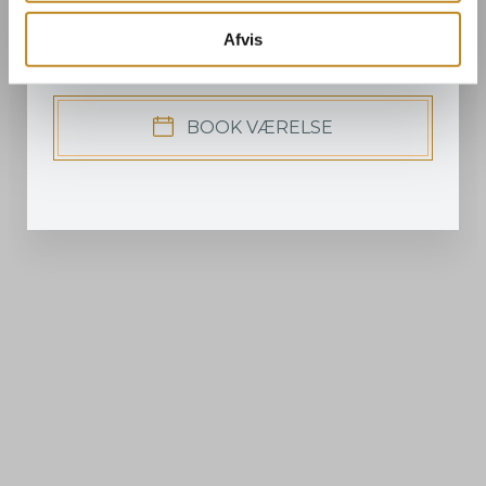
Hårtørrer
Røgfrit
Afvis
BOOK VÆRELSE