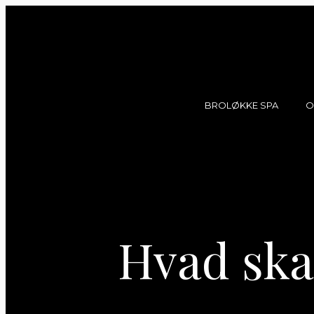
BROLØKKE SPA
O
Dagsspa & Saunagu
Behandlinger
Eksklusiv brugsret 
Spa events
Hvad ska