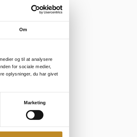
ed venner eller en
Om
kke må gå glip af.
e stemning og de
 medier og til at analysere
er en varm drik i
nden for sociale medier,
ret rundt – en
e oplysninger, du har givet
Marketing
offentligheden om
 lær om slottets