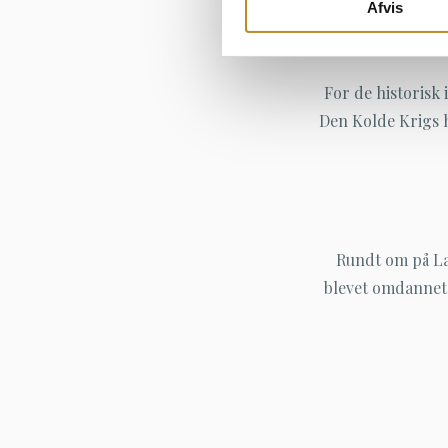
Afvis
For de historisk
Den Kolde Krigs h
Rundt om på La
blevet omdannet 