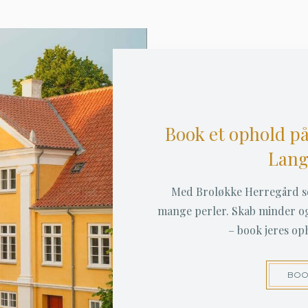
Book et ophold på
Lang
Med Broløkke Herregård so
mange perler. Skab minder og
– book jeres oph
BOO