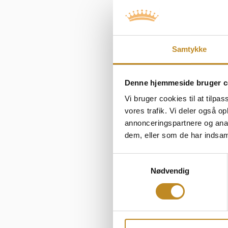
bredt udvalg af d
Samtykke
Uanset årstiden e
Denne hjemmeside bruger c
Slentr langs mo
Vi bruger cookies til at tilpas
lokale lækkerier
vores trafik. Vi deler også 
de køligere m
annonceringspartnere og anal
dem, eller som de har indsaml
Samtykkevalg
Nødvendig
Tranekær Slot
e
sommeren. Udfor