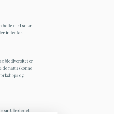
en bolle med smør
ler indenfor.
g biodiversitet er
ke de naturskønne
workshops og
ebar tilbyder et