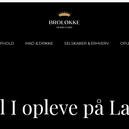
PHOLD
MAD & DRIKKE
SELSKABER & ERHVERV
OPL
s
Værelser og ophold
Restaurant 1758
Private selskaber
Frokost på Broløkke
Bryllup
af Broløkke Spa
Bryggeri & destilleri
Konferencer & erhverv
Ølsmagning
Julefrokost 2026 på Broløkke
l I opleve på L
Lokaleoversigt
Forespørgsel