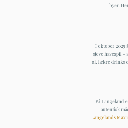
byer. Her
I oktober 2025
sjove havespil –
øl, lækre drinks 
På Langeland er
autentisk må
Langelands Maxi