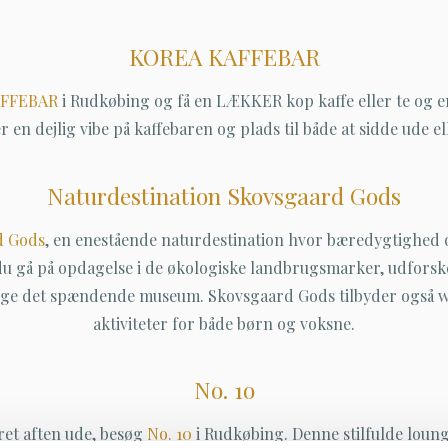
KOREA KAFFEBAR
AFFEBAR
i Rudkøbing og få en LÆKKER kop kaffe eller te og 
er en dejlig vibe på kaffebaren og plads til både at sidde ude el
Naturdestination Skovsgaard Gods
d Gods
, en enestående naturdestination hvor bæredygtighed o
 du gå på opdagelse i de økologiske landbrugsmarker, udfors
søge det spændende museum. Skovsgaard Gods tilbyder også 
aktiviteter for både børn og voksne.
No. 1o
eret aften ude, besøg
No. 10
i Rudkøbing. Denne stilfulde loung