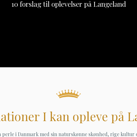
10 forslag til oplevelser på Langeland
nationer I kan opleve på 
 perle i Danmark med sin naturskønne skønhed, rige kultu