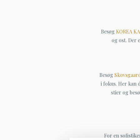
Besøg
KOREA K
og ost. Der 
Besøg
Skovsgaar
i fokus. Her kan
stier og be
For en sofistik