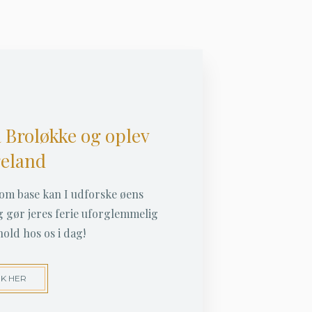
 Broløkke og oplev
eland
m base kan I udforske øens
 gør jeres ferie uforglemmelig
old hos os i dag!
K HER