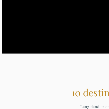
10 desti
Langeland er en