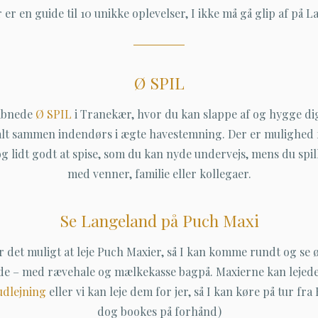
 er en guide til 10 unikke oplevelser, I ikke må gå glip af på 
Ø SPIL
 åbnede
Ø SPIL
i Tranekær, hvor du kan slappe af og hygge di
 alt sammen indendørs i ægte havestemning. Der er mulighed 
og lidt godt at spise, som du kan nyde undervejs, mens du spi
med venner, familie eller kollegaer.
Se Langeland på Puch Maxi
 det muligt at leje Puch Maxier, så I kan komme rundt og se 
de – med rævehale og mælkekasse bagpå. Maxierne kan lejede
udlejning
eller vi kan leje dem for jer, så I kan køre på tur fra
dog bookes på forhånd)