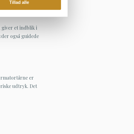
Tillad alle
iver et indblik i
byder også guidede
ormatortårne er
riske udtryk. Det