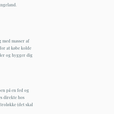
Langeland.
g med masser af
for at købe kolde
ller og hygger dig
øen på en fed og
s direkte hos
 Broløkke (det skal