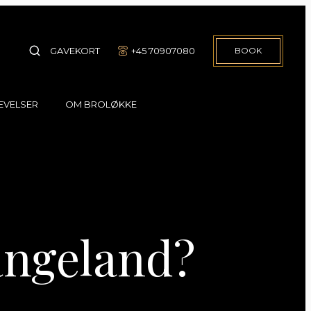
GAVEKORT
+45 70907080
BOOK
EVELSER
OM BROLØKKE
Events
Om os
Broløkke Spa
Galleri
Rundvisning
Broløkke bloggen
Padel & Pétanque
Job på Broløkke
angeland?
Kontakt