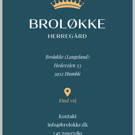
Broløkke (Langeland)
Hedevejen 33
5932 Humble
Find vej
Kontakt
info@brolokke.dk
+45 70907080