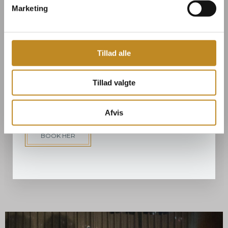
Marketing
Overnatning på Broløkke
Morgenbuffet fra kl. 08.00 – 10.00
Check ud kl. 10.00 (mulighed for tilkøb
Tillad alle
af sen check ud kl. 12.00)
Tillad valgte
Billetten kan ikke refunderes.
OBS! Aldersgrænsen er 15 år
Afvis
BOOK HER