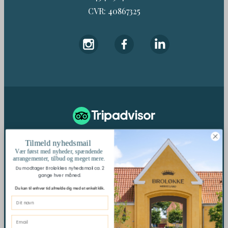
CVR: 40867325
187 Anmeldelser
Tilmeld nyhedsmail
Vær først med nyheder, spændende
arrangementer, tilbud og meget mere.
Du modtager Broløkkes nyhedsmail ca. 2
gange hver måned.
Se Fødevarestyrelsens
kontrolrapporter
Du kan til enhver tid afmelde dig med et enkelt klik.
© 2026 Broløkke Herregård