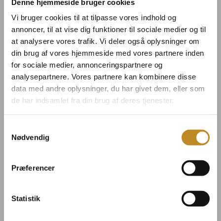
Denne hjemmeside bruger cookies
Vi bruger cookies til at tilpasse vores indhold og
annoncer, til at vise dig funktioner til sociale medier og til
at analysere vores trafik. Vi deler også oplysninger om
din brug af vores hjemmeside med vores partnere inden
Dinner & Dance med
for sociale medier, annonceringspartnere og
analysepartnere. Vores partnere kan kombinere disse
Peter A.G. inkl.
data med andre oplysninger, du har givet dem, eller som
overnatning
de har indsamlet fra din brug af deres tjenester.
Samtykkevalg
Indeholder:
Nødvendig
Check ind på værelset fra kl. 15.00
Præferencer
Dørene til eventsalen åbner kl. 17.30
3-retters middag, som serveres ca. kl.
Statistik
18.30
Billet til koncert med Peter A.G.