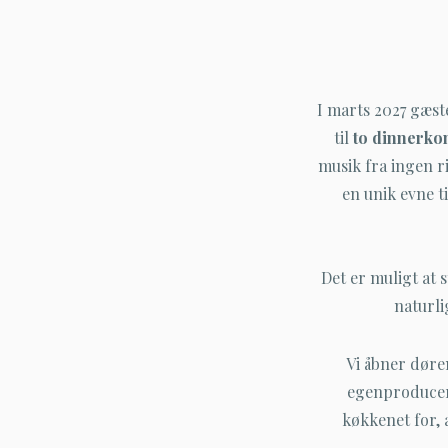
I marts 2027 gæst
til
to dinnerkon
musik fra ingen r
en unik evne t
Det er muligt at 
naturl
Vi åbner døre
egenproduceret
køkkenet for, 