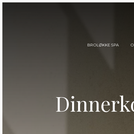
BROLØKKE SPA
O
Dagsspa & Saunagu
Behandlinger
Eksklusiv brugsret 
Dinnerk
Spa events