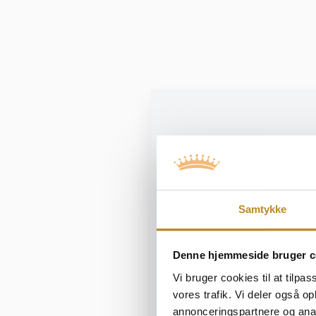
Malte Ebert
Samtykke
Indeholder:
Spaadgang
Denne hjemmeside bruger c
3-retters midd
Vi bruger cookies til at tilpas
vores trafik. Vi deler også 
Koncert med Ma
annonceringspartnere og anal