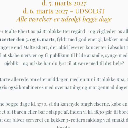
d. 5. marts 2027
d. 6. marts 2027 – UDSOLGT
Alle værelser er udsolgt begge dage
er Malte Ebert os på Broløkke Herregård – og vi glæder os all
certer den 5. og 6. marts
, fyldt med god energi, lækker mad
ingere end Malte Ebert, der altid leverer koncerter i absolut 
il at skabe nærvær og få publikum til både at smile, synge me
øjeblik – og måske har du lyst til at være med til det hele?
starte allerede om eftermiddagen med en tur i Broløkke Spa,
igvis også kombineres med overnatning og morgenmad dagen
ne begge dage kl. 17.30, så du kan nyde omgivelserne, købe en 
 øl i baren eller bare slappe af, inden vi kl. 18.30 går til bo
at der bliver serveret en lækker 3-retters middag ved smuk
borde.