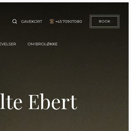
GAVEKORT
+45 70907080
BOOK
EVELSER
OM BROLØKKE
Events
Om os
Broløkke Spa
Galleri
Rundvisning
Broløkke bloggen
te Ebert
Padel & Pétanque
Job på Broløkke
Kontakt