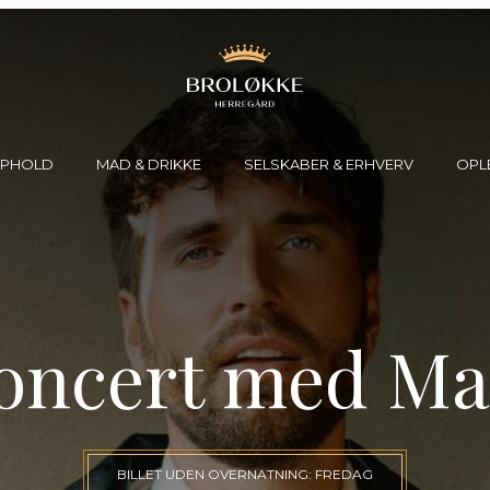
PHOLD
MAD & DRIKKE
SELSKABER & ERHVERV
OPL
s
Værelser og ophold
Restaurant 1758
Private selskaber
Frokost på Broløkke
Bryllup
af Broløkke Spa
Bryggeri & destilleri
Konferencer & erhverv
oncert med Mal
Ølsmagning
Julefrokost 2026 på Broløkke
Lokaleoversigt
Forespørgsel
BILLET UDEN OVERNATNING: FREDAG