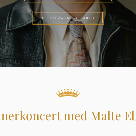
BILLET LØRDAG – UDSOLGT
nerkoncert med Malte E