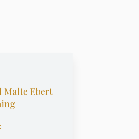
 Malte Ebert
ning
: