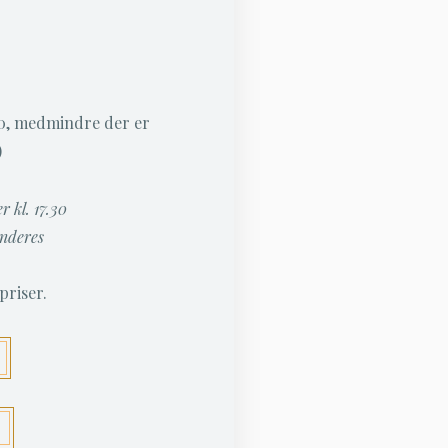
00, medmindre der er
)
r kl. 17.30
underes
priser.