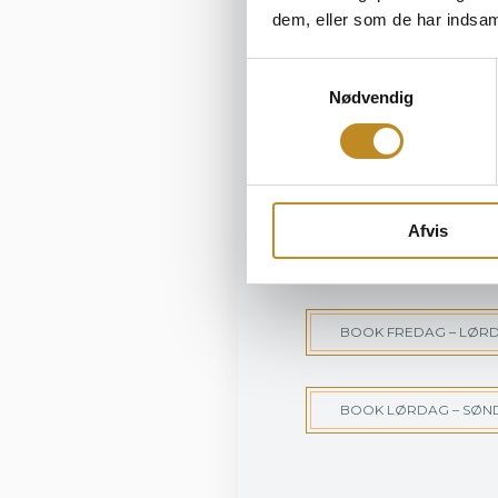
Overnatning på
dem, eller som de har indsaml
Morgenmad da
Check ud fra v
Samtykkevalg
Nødvendig
tilkøbt sen chec
Dørene til events
Billetten kan ikk
Afvis
Klik “book” for 
BOOK FREDAG – LØR
BOOK LØRDAG – SØN