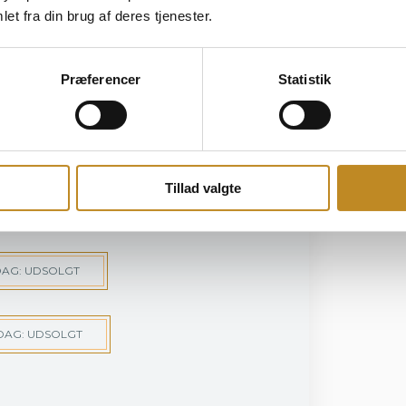
 Broløkke
et fra din brug af deres tjenester.
gen derpå
ærelset kl. 10.00, medmindre der er
Præferencer
Statistik
k-ud (kl. 12.00)
alen åbner kl. 17.30
e refunderes.
Tillad valgte
at se priser.
DAG: UDSOLGT
DAG: UDSOLGT