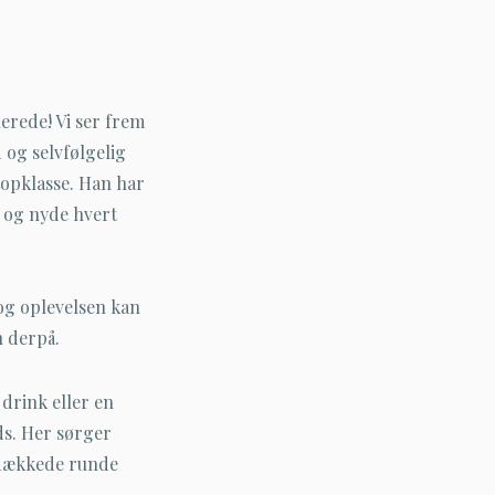
erede! Vi ser frem
 og selvfølgelig
topklasse. Han har
d og nyde hvert
 og oplevelsen kan
 derpå.
drink eller en
rds. Her sørger
t dækkede runde