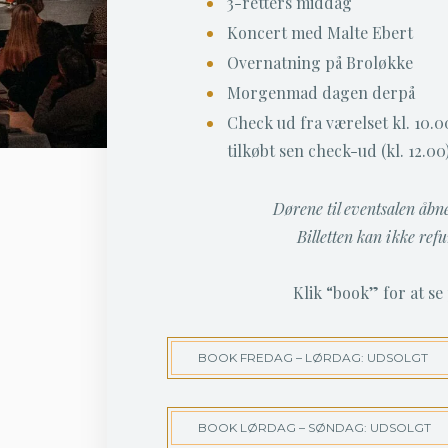
3-retters middag
Koncert med Malte Ebert
Overnatning på Broløkke
Morgenmad dagen derpå
Check ud fra værelset kl. 10.
tilkøbt sen check-ud (kl. 12.00
Dørene til eventsalen åbne
Billetten kan ikke ref
Klik “book” for at se 
BOOK FREDAG – LØRDAG: UDSOLGT
BOOK LØRDAG – SØNDAG: UDSOLGT