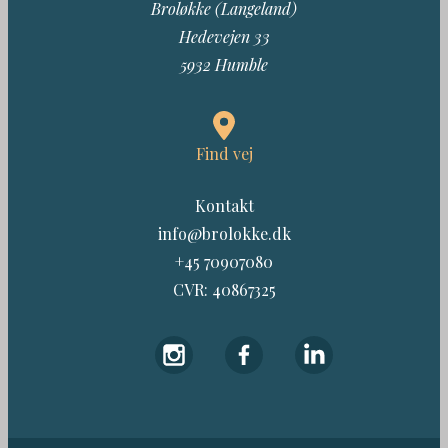
Broløkke (Langeland)
Hedevejen 33
5932 Humble
Find vej
Kontakt
info@brolokke.dk
+45 70907080
CVR: 40867325