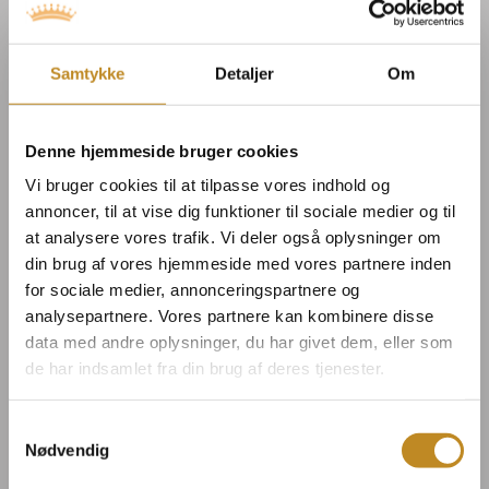
Livskraft afholdes i første omgang fire onsdage i
august. Hvis holdet bliver fyldt op, og der er
Samtykke
Detaljer
Om
efterspørgsel, vil det fortsætte som en fast del af
Broløkkes program.
Denne hjemmeside bruger cookies
Der er ingen forudsætninger for at deltage på
Vi bruger cookies til at tilpasse vores indhold og
Livskraft. Har du arme og ben (eller blot nogle af
annoncer, til at vise dig funktioner til sociale medier og til
delene), et hjerte, der slår, og et ønske om at bruge
at analysere vores trafik. Vi deler også oplysninger om
din brug af vores hjemmeside med vores partnere inden
din tid meningsfuldt sammen med andre
for sociale medier, annonceringspartnere og
mennesker, er du mere end velkommen
analysepartnere. Vores partnere kan kombinere disse
data med andre oplysninger, du har givet dem, eller som
Kom med ind til et herligt fællesskab med
de har indsamlet fra din brug af deres tjenester.
bevægelse og frisk luft samt afslappende ro og
nydelse.
Samtykkevalg
Nødvendig
Vi lover dig, at du kommer til at sove bedre end